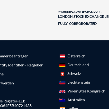
213800WAVVOPS85N2205
LONDON STOCK EXCHANGE LEI
FULLY_CORROBORATED
mmer beantragen
Österreich
Deutschland
ntity Identifier – Ratgeber
Schweiz
che
Liechtenstein
r werden
Vereinigtes Königreich
Australien
e Register-LEI:
0064E5B40721438
Indien