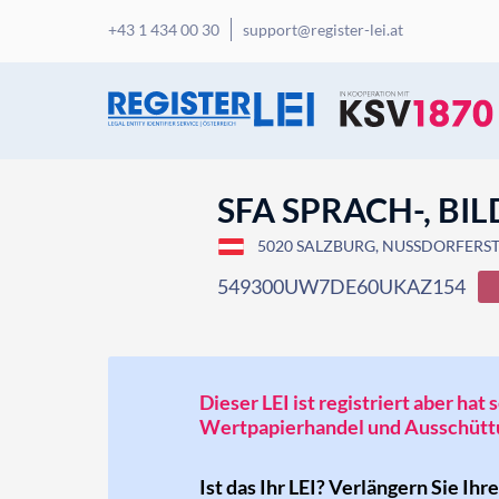
+43 1 434 00 30
support@register-lei.at
SFA SPRACH-, BI
5020 SALZBURG, NUSSDORFERSTR
549300UW7DE60UKAZ154
Dieser LEI ist registriert aber ha
Wertpapierhandel und Ausschüttu
Ist das Ihr LEI? Verlängern Sie Ihr