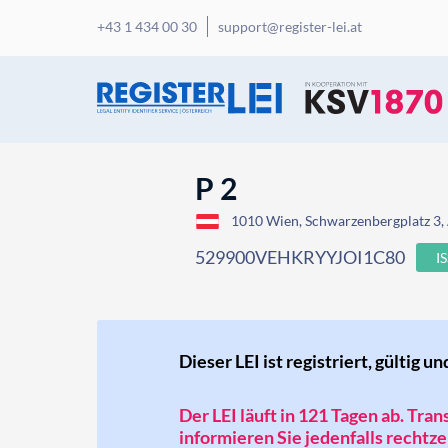
+43 1 434 00 30
support@register-lei.at
P 2
1010 Wien, Schwarzenbergplatz 3, 
529900VEHKRYYJOI1C80
I
Dieser LEI ist registriert, gültig un
Der LEI läuft in 121 Tagen ab. Tra
informieren Sie jedenfalls rechtzei