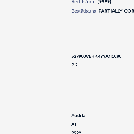
Rechtsform:
(9999)
Bestätigung:
PARTIALLY_CO
529900VEHKRYYJOI1C80
P 2
Austria
AT
9999