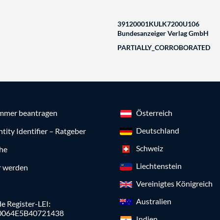
39120001KULK7200U106
Bundesanzeiger Verlag GmbH
PARTIALLY_CORROBORATED
mmer beantragen
Österreich
Deutschland
ntity Identifier – Ratgeber
Schweiz
che
Liechtenstein
r werden
Vereinigtes Königreich
Australien
e Register-LEI:
0064E5B40721438
Indien