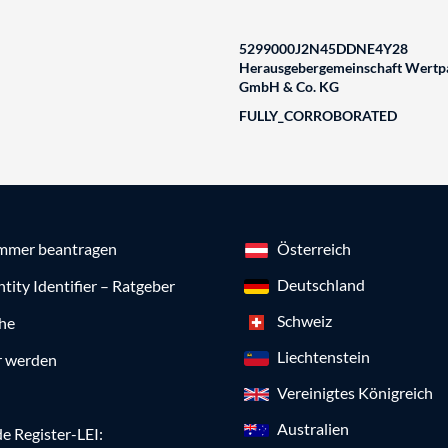
5299000J2N45DDNE4Y28
Herausgebergemeinschaft Wertpa
GmbH & Co. KG
FULLY_CORROBORATED
mmer beantragen
Österreich
Deutschland
ntity Identifier – Ratgeber
Schweiz
che
Liechtenstein
r werden
Vereinigtes Königreich
Australien
e Register-LEI: