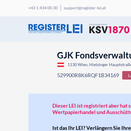
+43 1 434 00 30
support@register-lei.at
GJK Fondsverwal
1130 Wien, Hietzinger Hauptstraße
529900R8K6RQF1B34169
L
Dieser LEI ist registriert aber ha
Wertpapierhandel und Ausschüttu
Ist das Ihr LEI? Verlängern Sie Ihr