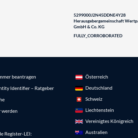
5299000J2N45DDNE4Y28
Herausgebergemeinschaft Wertpa
GmbH & Co. KG
FULLY_CORROBORATED
mmer beantragen
Österreich
Deutschland
ntity Identifier – Ratgeber
Schweiz
che
Liechtenstein
r werden
Vereinigtes Königreich
Australien
e Register-LEI: