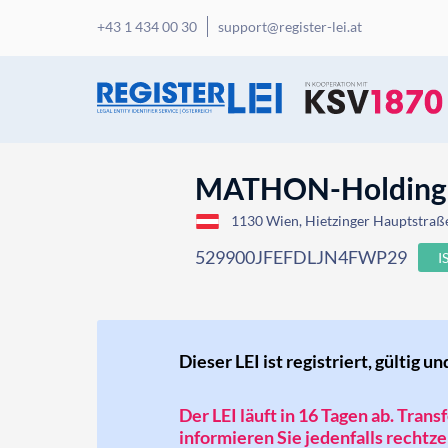
+43 1 434 00 30
support@register-lei.at
MATHON-Holdin
1130 Wien, Hietzinger Hauptstraße
529900JFEFDLJN4FWP29
I
Dieser LEI ist registriert, gültig un
Der LEI läuft in 16 Tagen ab. Tran
informieren Sie jedenfalls rechtzei