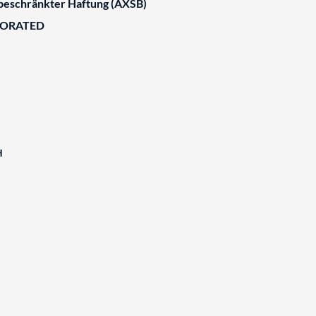
 beschränkter Haftung (AXSB)
BORATED
H