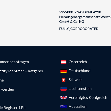
5299000J2N45DDNE4Y28
Herausgebergemeinschaft Wertpa
GmbH & Co. KG
FULLY_CORROBORATED
mmer beantragen
Österreich
Deutschland
ntity Identifier – Ratgeber
Schweiz
che
Liechtenstein
r werden
Vereinigtes Königreich
Australien
e Register-LEI: