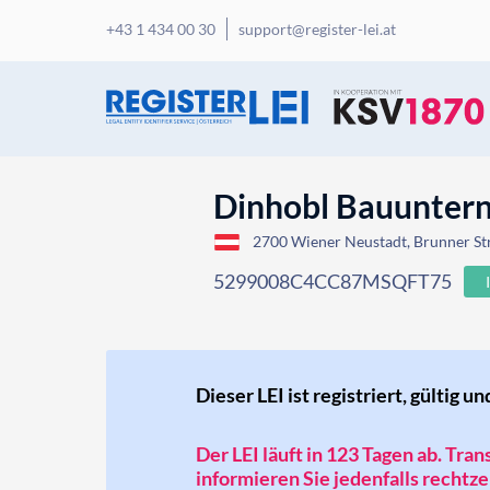
+43 1 434 00 30
support@register-lei.at
Dinhobl Bauunte
2700 Wiener Neustadt, Brunner Str
5299008C4CC87MSQFT75
Dieser LEI ist registriert, gültig un
Der LEI läuft in 123 Tagen ab. Tra
informieren Sie jedenfalls rechtzei