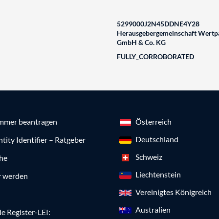
5299000J2N45DDNE4Y28
Herausgebergemeinschaft Wertpa
GmbH & Co. KG
FULLY_CORROBORATED
mmer beantragen
Österreich
Deutschland
ntity Identifier – Ratgeber
Schweiz
che
Liechtenstein
r werden
Vereinigtes Königreich
Australien
e Register-LEI: