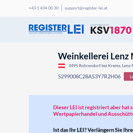
+43 1 434 00 30
support@register-lei.at
Weinkellerei Lenz 
3495 Rohrendorf bei Krems, Lenz-
5299008C28A53Y7R2H06
L
Dieser LEI ist registriert aber ha
Wertpapierhandel und Ausschüttu
Ist das Ihr LEI? Verlängern Sie Ihr