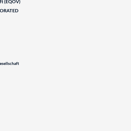
aft (EQOV)
BORATED
sellschaft