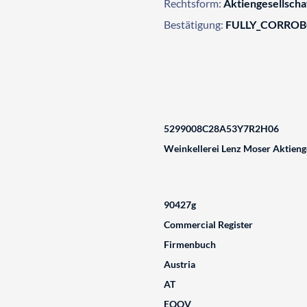
Rechtsform:
Aktiengesellsch
Bestätigung:
FULLY_CORRO
5299008C28A53Y7R2H06
Weinkellerei Lenz Moser Aktienge
90427g
Commercial Register
Firmenbuch
Austria
AT
EQOV