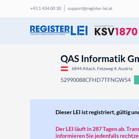
+43 1 434 00 30
support@register-lei.at
QAS Informatik G
6844 Altach, Fetzweg 4, Austria
52990088CFHD7TFNGW54
Dieser LEI ist registriert, gültig un
Der LEI läuft in 287 Tagen ab. Tra
informieren Sie jedenfalls rechtzei