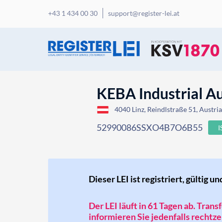
+43 1 434 00 30
support@register-lei.at
KEBA Industrial 
4040 Linz, Reindlstraße 51, Austri
52990086SSXO4B7O6B55
Dieser LEI ist registriert, gültig un
Der LEI läuft in 61 Tagen ab. Tran
informieren Sie jedenfalls rechtzei