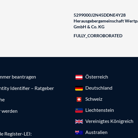
5299000J2N45DDNE4Y28
Herausgebergemeinschaft Wertpa
GmbH & Co. KG
FULLY_CORROBORATED
mmer beantragen
Österreich
Deutschland
ntity Identifier – Ratgeber
Schweiz
che
Liechtenstein
r werden
Vereinigtes Königreich
Australien
e Register-LEI: