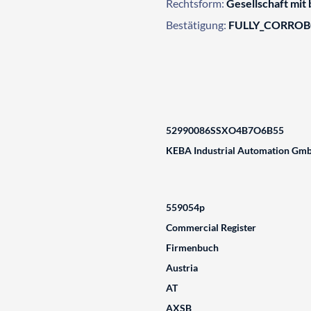
Rechtsform:
Gesellschaft mit
Bestätigung:
FULLY_CORRO
52990086SSXO4B7O6B55
KEBA Industrial Automation Gm
559054p
Commercial Register
Firmenbuch
Austria
AT
AXSB