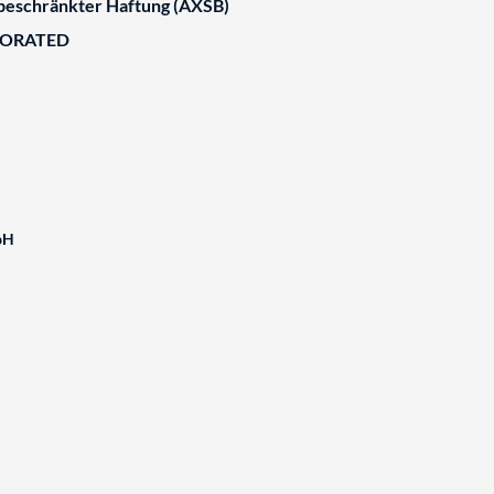
 beschränkter Haftung (AXSB)
BORATED
bH