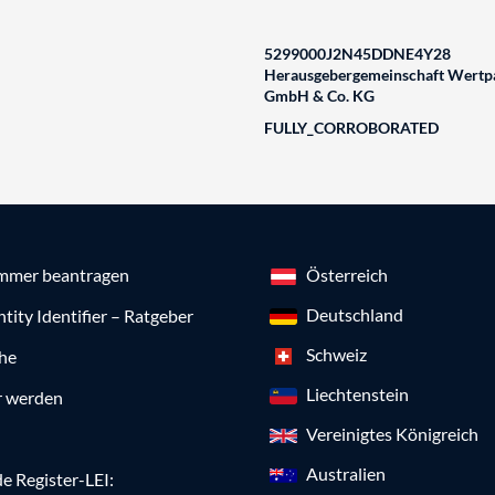
5299000J2N45DDNE4Y28
Herausgebergemeinschaft Wertpa
GmbH & Co. KG
FULLY_CORROBORATED
mmer beantragen
Österreich
Deutschland
ntity Identifier – Ratgeber
Schweiz
che
Liechtenstein
r werden
Vereinigtes Königreich
Australien
e Register-LEI: