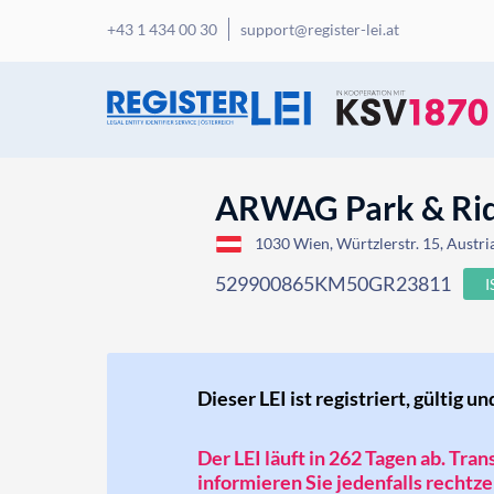
+43 1 434 00 30
support@register-lei.at
ARWAG Park & Ride
1030 Wien, Würtzlerstr. 15, Austri
529900865KM50GR23811
Dieser LEI ist registriert, gültig un
Der LEI läuft in 262 Tagen ab. Tra
informieren Sie jedenfalls rechtzei