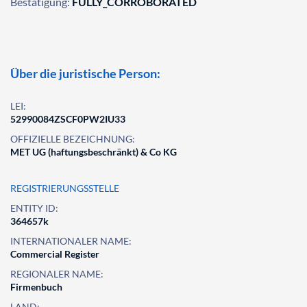
Bestätigung:
FULLY_CORROBORATED
Über die juristische Person:
LEI:
52990084ZSCF0PW2IU33
OFFIZIELLE BEZEICHNUNG:
MET UG (haftungsbeschränkt) & Co KG
REGISTRIERUNGSSTELLE
ENTITY ID:
364657k
INTERNATIONALER NAME:
Commercial Register
REGIONALER NAME:
Firmenbuch
LAND: