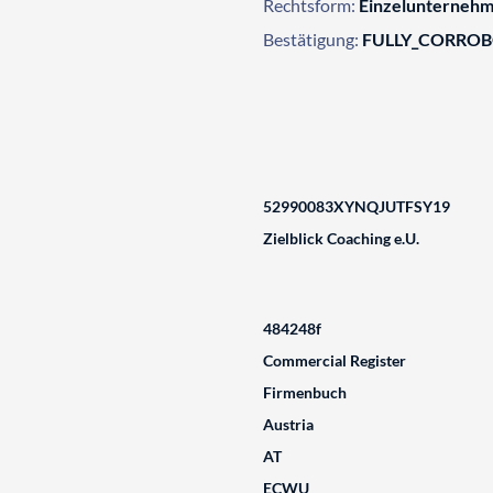
Rechtsform:
Einzelunterneh
Bestätigung:
FULLY_CORRO
52990083XYNQJUTFSY19
Zielblick Coaching e.U.
484248f
Commercial Register
Firmenbuch
Austria
AT
ECWU