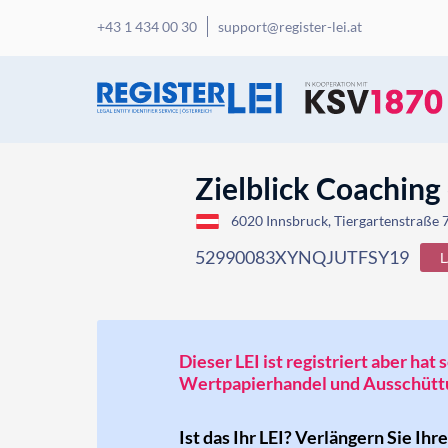
+43 1 434 00 30
support@register-lei.at
Zielblick Coaching 
6020 Innsbruck, Tiergartenstraße 7
52990083XYNQJUTFSY19
Dieser LEI ist registriert aber ha
Wertpapierhandel und Ausschüttu
Ist das Ihr LEI? Verlängern Sie Ihr