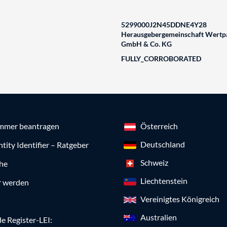
5299000J2N45DDNE4Y28
Herausgebergemeinschaft Wertpa
GmbH & Co. KG
FULLY_CORROBORATED
mmer beantragen
Österreich
Deutschland
ntity Identifier – Ratgeber
Schweiz
che
Liechtenstein
r werden
Vereinigtes Königreich
Australien
e Register-LEI: