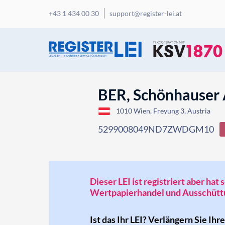
+43 1 434 00 30
support@register-lei.at
BER, Schönhauser 
1010 Wien, Freyung 3, Austria
5299008049ND7ZWDGM10
Dieser LEI ist registriert aber ha
Wertpapierhandel und Ausschüttu
Ist das Ihr LEI? Verlängern Sie Ihr