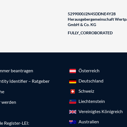
5299000J2N45DDNE4Y28
Herausgebergemeinschaft Wertpa
GmbH & Co. KG
FULLY_CORROBORATED
mmer beantragen
Österreich
Deutschland
ntity Identifier – Ratgeber
Schweiz
che
Liechtenstein
r werden
Vereinigtes Königreich
Australien
e Register-LEI: