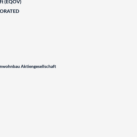
aft (EQOV)
BORATED
wohnbau Aktiengesellschaft