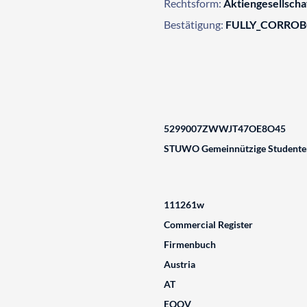
Rechtsform:
Aktiengesellsch
Bestätigung:
FULLY_CORRO
5299007ZWWJT47OE8O45
STUWO Gemeinnützige Studenten
111261w
Commercial Register
Firmenbuch
Austria
AT
EQOV