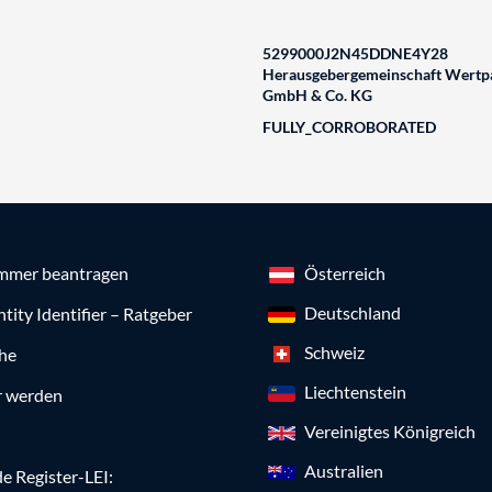
5299000J2N45DDNE4Y28
Herausgebergemeinschaft Wertpa
GmbH & Co. KG
FULLY_CORROBORATED
mmer beantragen
Österreich
Deutschland
ntity Identifier – Ratgeber
Schweiz
che
Liechtenstein
r werden
Vereinigtes Königreich
Australien
e Register-LEI: