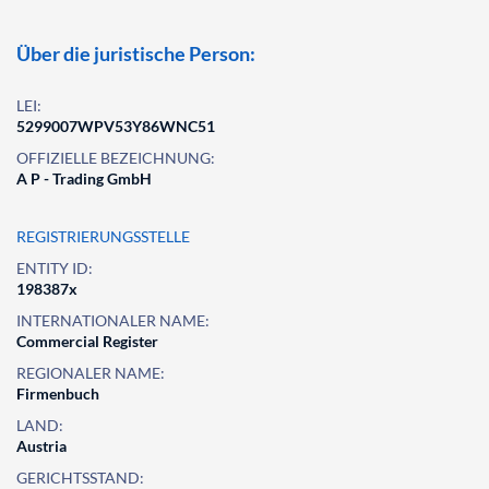
Über die juristische Person:
LEI:
5299007WPV53Y86WNC51
OFFIZIELLE BEZEICHNUNG:
A P - Trading GmbH
REGISTRIERUNGSSTELLE
ENTITY ID:
198387x
INTERNATIONALER NAME:
Commercial Register
REGIONALER NAME:
Firmenbuch
LAND:
Austria
GERICHTSSTAND: