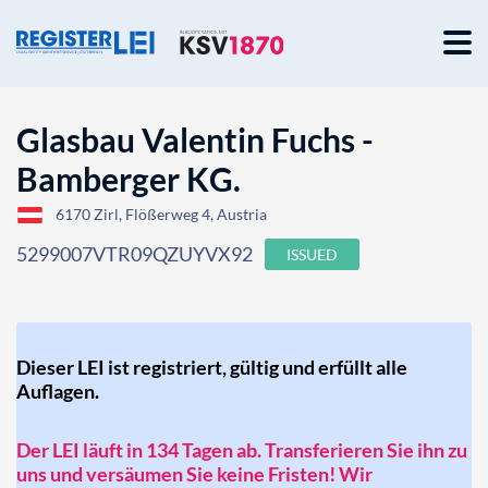
Glasbau Valentin Fuchs -
Bamberger KG.
6170 Zirl, Flößerweg 4, Austria
5299007VTR09QZUYVX92
ISSUED
Dieser LEI ist registriert, gültig und erfüllt alle
Auflagen.
Der LEI läuft in 134 Tagen ab. Transferieren Sie ihn zu
uns und versäumen Sie keine Fristen! Wir