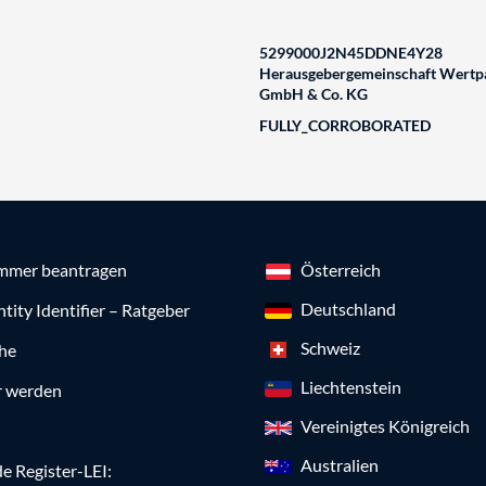
5299000J2N45DDNE4Y28
Herausgebergemeinschaft Wertpa
GmbH & Co. KG
FULLY_CORROBORATED
mmer beantragen
Österreich
Deutschland
ntity Identifier – Ratgeber
Schweiz
che
Liechtenstein
r werden
Vereinigtes Königreich
Australien
e Register-LEI: