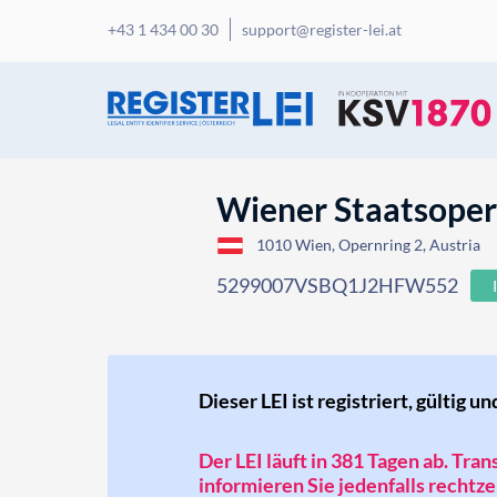
+43 1 434 00 30
support@register-lei.at
Wiener Staatsope
1010 Wien, Opernring 2, Austria
5299007VSBQ1J2HFW552
Dieser LEI ist registriert, gültig un
Der LEI läuft in 381 Tagen ab. Tra
informieren Sie jedenfalls rechtzei