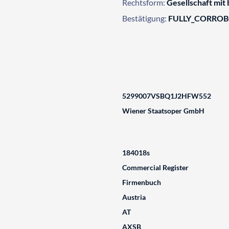
Rechtsform:
Gesellschaft mit
Bestätigung:
FULLY_CORRO
5299007VSBQ1J2HFW552
Wiener Staatsoper GmbH
184018s
Commercial Register
Firmenbuch
Austria
AT
AXSB