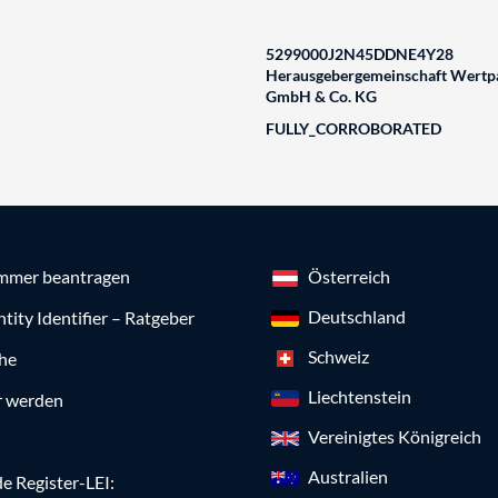
5299000J2N45DDNE4Y28
Herausgebergemeinschaft Wertpa
GmbH & Co. KG
FULLY_CORROBORATED
mmer beantragen
Österreich
Deutschland
ntity Identifier – Ratgeber
Schweiz
che
Liechtenstein
r werden
Vereinigtes Königreich
Australien
e Register-LEI: