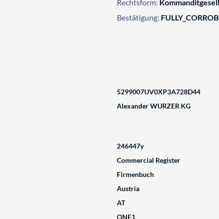
Rechtsform:
Kommanditgesell
Bestätigung:
FULLY_CORRO
5299007UV0XP3A728D44
Alexander WURZER KG
246447y
Commercial Register
Firmenbuch
Austria
AT
ONF1