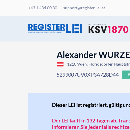
+43 1 434 00 30
support@register-lei.at
Alexander WURZ
1210 Wien, Floridsdorfer Hauptstr
5299007UV0XP3A728D44
Dieser LEI ist registriert, gültig un
Der LEI läuft in 132 Tagen ab. Tra
informieren Sie jedenfalls rechtzei