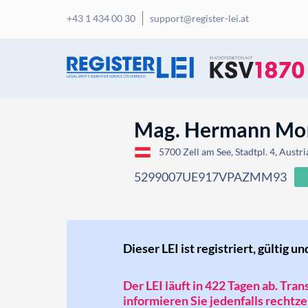
+43 1 434 00 30
support@register-lei.at
Mag. Hermann Moß
5700 Zell am See, Stadtpl. 4, Austri
5299007UE917VPAZMM93
Dieser LEI ist registriert, gültig un
Der LEI läuft in 422 Tagen ab. Tra
informieren Sie jedenfalls rechtzei