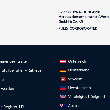
5299000J2N45DDNE4Y28
Herausgebergemeinschaft Wertpa
GmbH & Co. KG
FULLY_CORROBORATED
mmer beantragen
Österreich
Deutschland
ntity Identifier – Ratgeber
Schweiz
che
Liechtenstein
r werden
Vereinigtes Königreich
Australien
e Register-LEI: