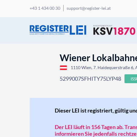
+43 1 434 00 30
support@register-lei.at
Wiener Lokalbahn
1110 Wien, 7. Haidequerstraße 6, 
5299007SFHITY75LYP48
IS
Dieser LEI ist registriert, gültig un
Der LEI läuft in 156 Tagen ab. Tra
informieren Sie jedenfalls rechtzei