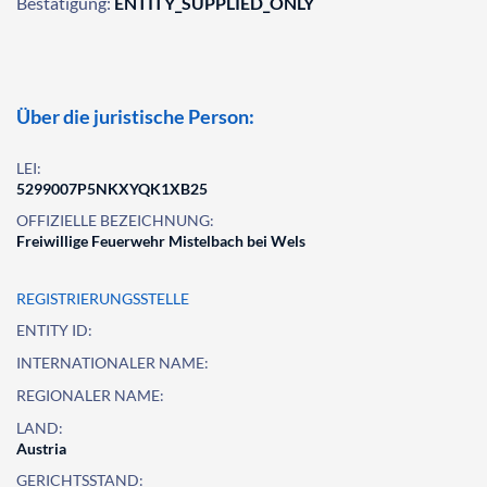
Bestätigung:
ENTITY_SUPPLIED_ONLY
Über die juristische Person:
LEI:
5299007P5NKXYQK1XB25
OFFIZIELLE BEZEICHNUNG:
Freiwillige Feuerwehr Mistelbach bei Wels
REGISTRIERUNGSSTELLE
ENTITY ID:
INTERNATIONALER NAME:
REGIONALER NAME:
LAND:
Austria
GERICHTSSTAND: