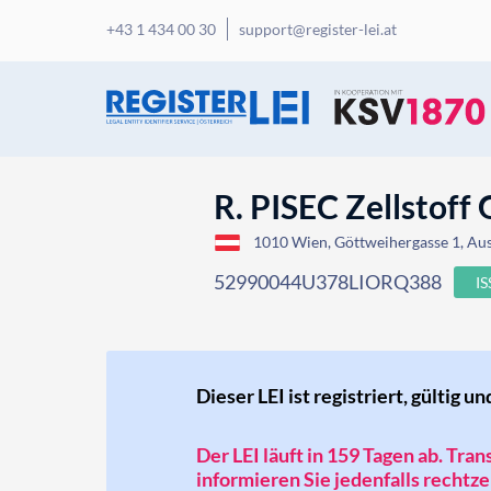
+43 1 434 00 30
support@register-lei.at
R. PISEC Zellstoff 
1010 Wien, Göttweihergasse 1, Aus
52990044U378LIORQ388
I
Dieser LEI ist registriert, gültig un
Der LEI läuft in 159 Tagen ab. Tra
informieren Sie jedenfalls rechtzei