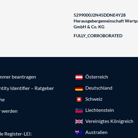
5299000J2N45DDNE4Y28
Herausgebergemeinschaft Wertpa
GmbH & Co. KG
FULLY_CORROBORATED
mmer beantragen
Österreich
Deutschland
ntity Identifier – Ratgeber
Schweiz
che
Liechtenstein
r werden
Vereinigtes Königreich
Australien
e Register-LEI: