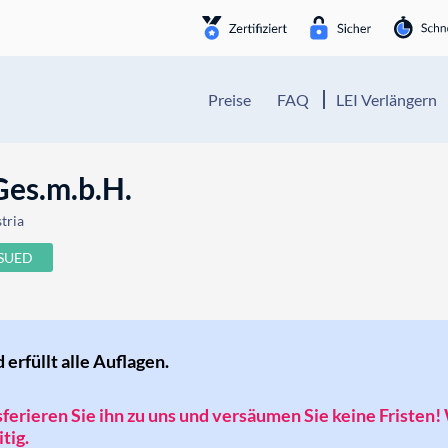
Preise
FAQ
LEI Verlängern
Ges.m.b.H.
tria
SSUED
d erfüllt alle Auflagen.
nsferieren Sie ihn zu uns und versäumen Sie keine Fristen!
tig.