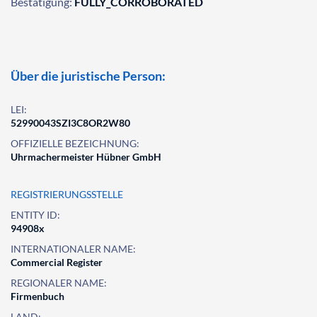
Bestätigung:
FULLY_CORROBORATED
Über die juristische Person:
LEI:
52990043SZI3C8OR2W80
OFFIZIELLE BEZEICHNUNG:
Uhrmachermeister Hübner GmbH
REGISTRIERUNGSSTELLE
ENTITY ID:
94908x
INTERNATIONALER NAME:
Commercial Register
REGIONALER NAME:
Firmenbuch
LAND: