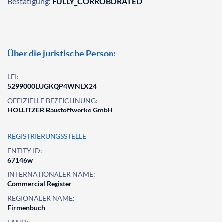
Bestätigung:
FULLY_CORROBORATED
Über die juristische Person:
LEI:
5299000LUGKQP4WNLX24
OFFIZIELLE BEZEICHNUNG:
HOLLITZER Baustoffwerke GmbH
REGISTRIERUNGSSTELLE
ENTITY ID:
67146w
INTERNATIONALER NAME:
Commercial Register
REGIONALER NAME:
Firmenbuch
LAND: