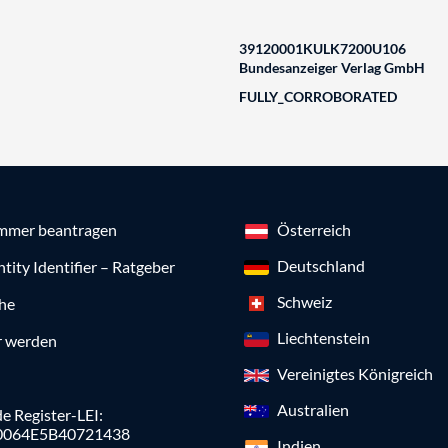
39120001KULK7200U106
Bundesanzeiger Verlag GmbH
FULLY_CORROBORATED
mmer beantragen
Österreich
Deutschland
ntity Identifier – Ratgeber
Schweiz
che
Liechtenstein
r werden
Vereinigtes Königreich
Australien
e Register-LEI:
0064E5B40721438
Indien