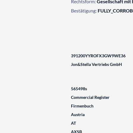
Rechtsform:
Gesellschaft mit
Bestätigung:
FULLY_CORRO
391200YYROFX3GW9WE36
Jon&Stella Vertriebs GmbH
565498s
Commercial Register
Firmenbuch
Austria
AT
AXSB