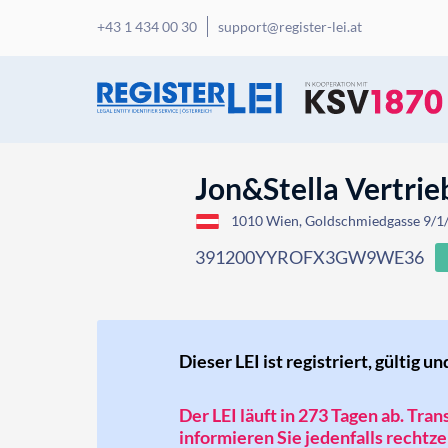
+43 1 434 00 30
support@register-lei.at
Jon&Stella Vertri
1010 Wien, Goldschmiedgasse 9/1/
391200YYROFX3GW9WE36
Dieser LEI ist registriert, gültig un
Der LEI läuft in 273 Tagen ab. Tra
informieren Sie jedenfalls rechtzei