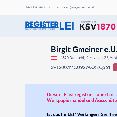
+43 1 434 00 30
support@register-lei.at
Birgit Gmeiner e.U
4820 Bad Ischl, Kreuzplatz 22, Aust
3912007MCU92WXXEQ561
Dieser LEI ist registriert aber ha
Wertpapierhandel und Ausschüttu
Ist das Ihr LEI? Verlängern Sie Ihr