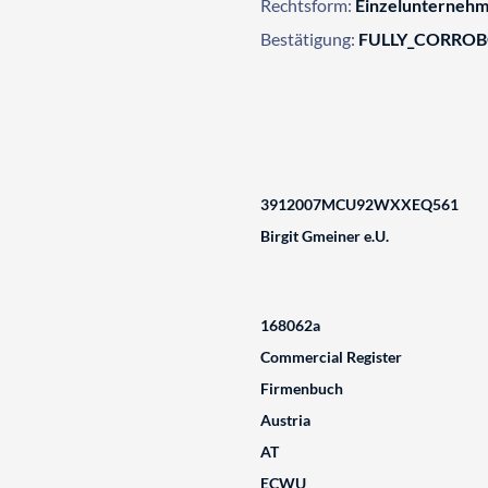
Rechtsform:
Einzelunterneh
Bestätigung:
FULLY_CORRO
3912007MCU92WXXEQ561
Birgit Gmeiner e.U.
168062a
Commercial Register
Firmenbuch
Austria
AT
ECWU