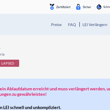
Preise
FAQ
LEI Verlängern
.
ria
LAPSED
t sein Ablaufdatum erreicht und muss verlängert werden, 
ngen zu gewährleisten!
en LEI schnell und unkompliziert.