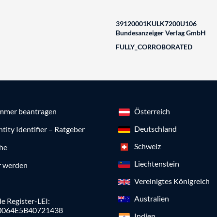
39120001KULK7200U106
Bundesanzeiger Verlag GmbH
FULLY_CORROBORATED
mmer beantragen
Österreich
Deutschland
ntity Identifier – Ratgeber
Schweiz
che
Liechtenstein
r werden
Vereinigtes Königreich
Australien
e Register-LEI:
0064E5B40721438
Indien