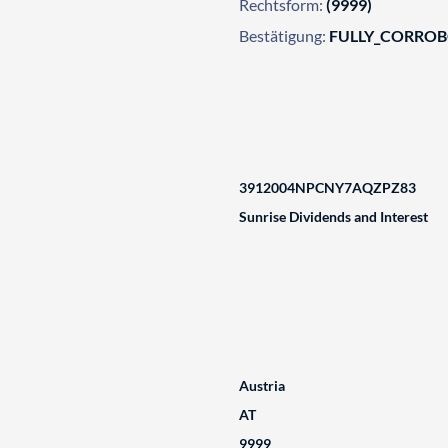
Rechtsform:
(9999)
Bestätigung:
FULLY_CORRO
3912004NPCNY7AQZPZ83
Sunrise Dividends and Interest
Austria
AT
9999