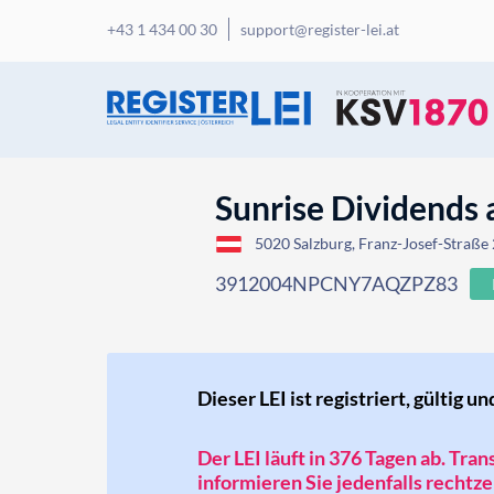
+43 1 434 00 30
support@register-lei.at
Sunrise Dividends 
5020 Salzburg, Franz-Josef-Straße 
3912004NPCNY7AQZPZ83
Dieser LEI ist registriert, gültig un
Der LEI läuft in 376 Tagen ab. Tra
informieren Sie jedenfalls rechtzei