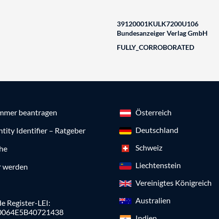
39120001KULK7200U106
Bundesanzeiger Verlag GmbH
FULLY_CORROBORATED
mmer beantragen
Österreich
Deutschland
ntity Identifier – Ratgeber
Schweiz
che
Liechtenstein
r werden
Vereinigtes Königreich
Australien
e Register-LEI:
0064E5B40721438
Indien