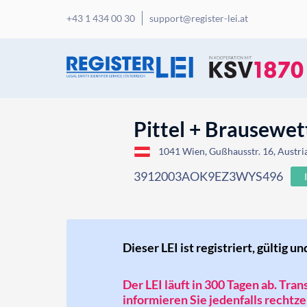
+43 1 434 00 30
support@register-lei.at
Pittel + Brausewe
1041 Wien, Gußhausstr. 16, Austri
3912003AOK9EZ3WYS496
Dieser LEI ist registriert, gültig un
Der LEI läuft in 300 Tagen ab. Tra
informieren Sie jedenfalls rechtzei