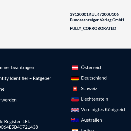
39120001KULK7200U106
Bundesanzeiger Verlag GmbH
FULLY_CORROBORATED
mmer beantragen
Österreich
Deutschland
ntity Identifier – Ratgeber
Schweiz
che
Liechtenstein
r werden
Vereinigtes Königreich
Australien
e Register-LEI:
0064E5B40721438
Indien