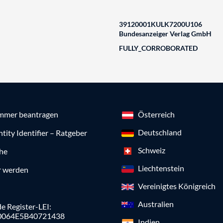
39120001KULK7200U106
Bundesanzeiger Verlag GmbH
FULLY_CORROBORATED
mmer beantragen
Österreich
Deutschland
ntity Identifier – Ratgeber
Schweiz
che
Liechtenstein
r werden
Vereinigtes Königreich
Australien
e Register-LEI:
0064E5B40721438
Indien