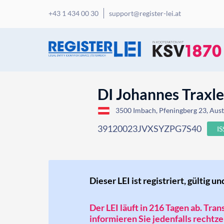
+43 1 434 00 30
support@register-lei.at
DI Johannes Trax
3500 Imbach, Pfeningberg 23, Aust
39120023JVXSYZPG7S40
I
Dieser LEI ist registriert, gültig un
Der LEI läuft in 216 Tagen ab. Tra
informieren Sie jedenfalls rechtzei