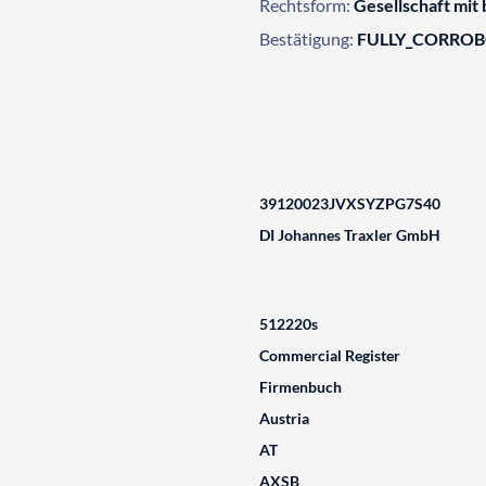
Rechtsform:
Gesellschaft mit
Bestätigung:
FULLY_CORRO
39120023JVXSYZPG7S40
DI Johannes Traxler GmbH
512220s
Commercial Register
Firmenbuch
Austria
AT
AXSB