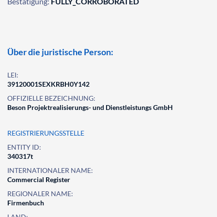
Bestätigung:
FULLY_CORROBORATED
Über die juristische Person:
LEI:
39120001SEXKRBH0Y142
OFFIZIELLE BEZEICHNUNG:
Beson Projektrealisierungs- und Dienstleistungs GmbH
REGISTRIERUNGSSTELLE
ENTITY ID:
340317t
INTERNATIONALER NAME:
Commercial Register
REGIONALER NAME:
Firmenbuch
LAND: