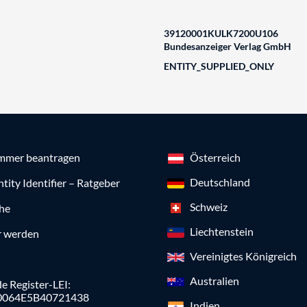
39120001KULK7200U106
Bundesanzeiger Verlag GmbH
ENTITY_SUPPLIED_ONLY
mmer beantragen
Österreich
Deutschland
ntity Identifier – Ratgeber
Schweiz
che
Liechtenstein
r werden
Vereinigtes Königreich
Australien
e Register-LEI:
0064E5B40721438
Indien