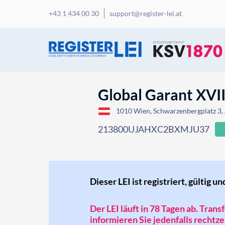
+43 1 434 00 30
support@register-lei.at
Global Garant XVII
1010 Wien, Schwarzenbergplatz 3, 
213800UJAHXC2BXMJU37
Dieser LEI ist registriert, gültig un
Der LEI läuft in 78 Tagen ab. Tran
informieren Sie jedenfalls rechtzei