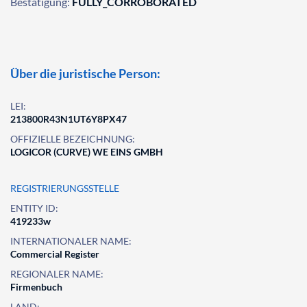
Bestätigung:
FULLY_CORROBORATED
Über die juristische Person:
LEI:
213800R43N1UT6Y8PX47
OFFIZIELLE BEZEICHNUNG:
LOGICOR (CURVE) WE EINS GMBH
REGISTRIERUNGSSTELLE
ENTITY ID:
419233w
INTERNATIONALER NAME:
Commercial Register
REGIONALER NAME:
Firmenbuch
LAND: