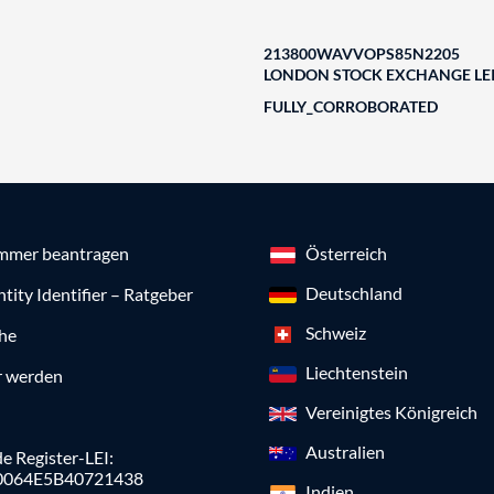
213800WAVVOPS85N2205
LONDON STOCK EXCHANGE LEI
FULLY_CORROBORATED
mmer beantragen
Österreich
Deutschland
ntity Identifier – Ratgeber
Schweiz
che
Liechtenstein
r werden
Vereinigtes Königreich
Australien
e Register-LEI:
0064E5B40721438
Indien