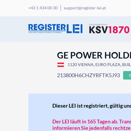
+43 1 434 00 30
support@register-lei.at
GE POWER HOLD
1120 VIENNA, EURO PLAZA, BUILD
213800H6CHZYRFTK5J93
Dieser LEI ist registriert, gültig un
Der LEI läuft in 165 Tagen ab. Tra
informieren Sie jedenfalls rechtzei