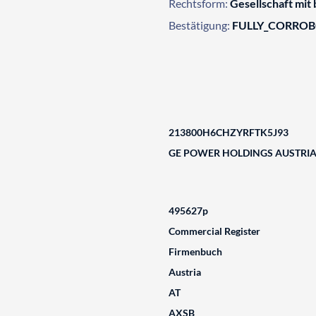
Rechtsform:
Gesellschaft mit
Bestätigung:
FULLY_CORRO
213800H6CHZYRFTK5J93
GE POWER HOLDINGS AUSTRI
495627p
Commercial Register
Firmenbuch
Austria
AT
AXSB