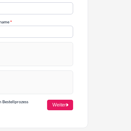
chname
*
m Bestellprozess
Weiter