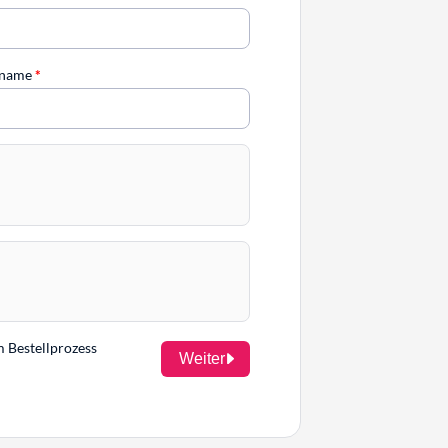
chname
*
m Bestellprozess
Weiter