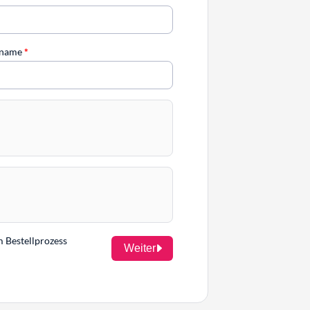
chname
*
m Bestellprozess
Weiter