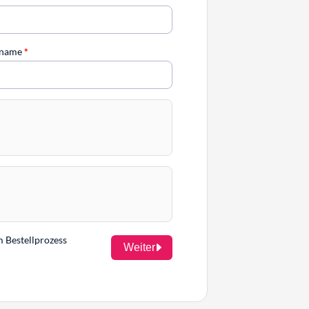
chname
*
m Bestellprozess
Weiter