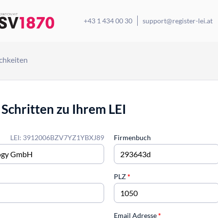
+43 1 434 00 30
support@register-lei.at
chkeiten
 Schritten zu Ihrem LEI
LEI: 3912006BZV7YZ1YBXJ89
Firmenbuch
PLZ
*
Email Adresse
*