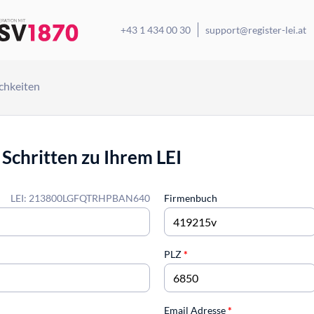
+43 1 434 00 30
support@register-lei.at
chkeiten
 Schritten zu Ihrem LEI
LEI: 213800LGFQTRHPBAN640
Firmenbuch
PLZ
*
Email Adresse
*