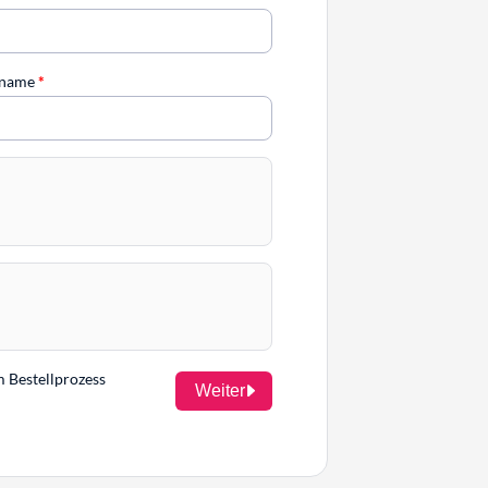
chname
*
m Bestellprozess
Weiter